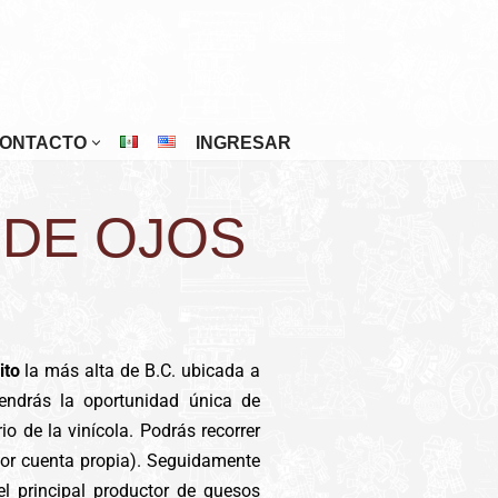
ONTACTO
INGRESAR
Riviera Maya
 DE OJOS
San Cristóbal De Las Casas
San Miguel De Allende
Tuxtla Gutiérrez
Veracruz
nito
la más alta de B.C. ubicada a
Zacatecas
tendrás la oportunidad única de
o de la vinícola. Podrás recorrer
por cuenta propia). Seguidamente
el principal productor de quesos