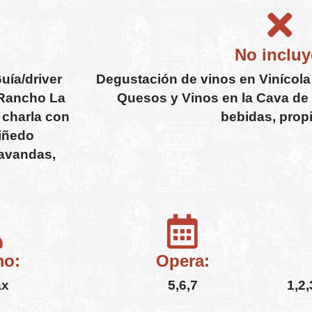
No incluy
uía/driver
Degustación de vinos en Vinícola 
 Rancho La
Quesos y Vinos en la Cava de 
 charla con
bebidas, prop
viñedo
Lavandas,
mo:
Opera:
ax
5,6,7
1,2,