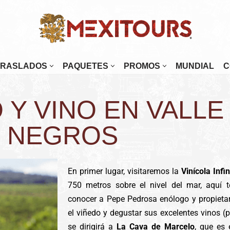
TRASLADOS
PAQUETES
PROMOS
MUNDIAL
C
enada
Mérida
 Y VINO EN VALLE
najuato
Oaxaca
alajara
Palenque
NEGROS
tulco
Puebla
osillo
Puerto Escondido
En primer lugar, visitaremos la
Vinícola Infi
Paz
Puerto Vallarta
750 metros sobre el nivel del mar, aquí 
 Cabos
Monterrey
conocer a Pepe Pedrosa enólogo y propietari
tlán
Morelia
el viñedo y degustar sus excelentes vinos (
se dirigirá a
La Cava de Marcelo
, que es 