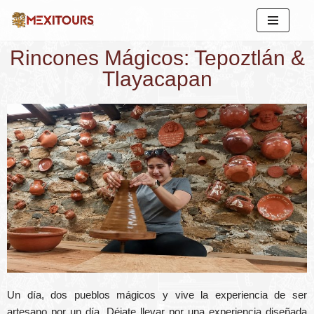
Saltar
Rincones Mágicos: Tepoztlán &
al
contenido
Tlayacapan
Un día, dos pueblos mágicos y vive la experiencia de ser
artesano por un día. Déjate llevar por una experiencia diseñada