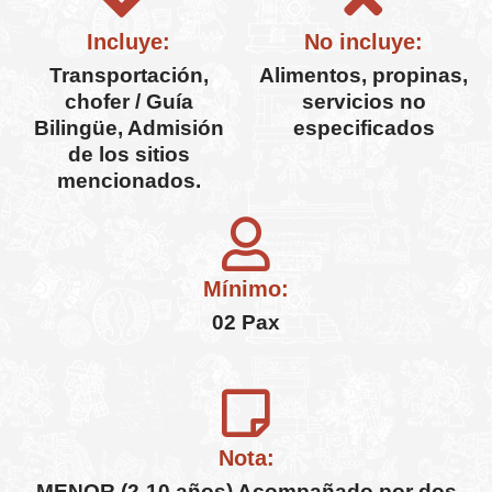
Incluye:
No incluye:
Transportación,
Alimentos, propinas,
chofer / Guía
servicios no
Bilingüe, Admisión
especificados
de los sitios
mencionados.
Mínimo:
02 Pax
Nota:
MENOR (2-10 años) Acompañado por dos