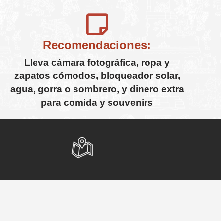
Recomendaciones:
Lleva cámara fotográfica, ropa y
zapatos cómodos, bloqueador solar,
agua, gorra o sombrero, y dinero extra
para comida y souvenirs
MEXITOURS
Saturno 90, Colonia Guerrero, Código
onlinerese
Postal 06300, Ciudad de México