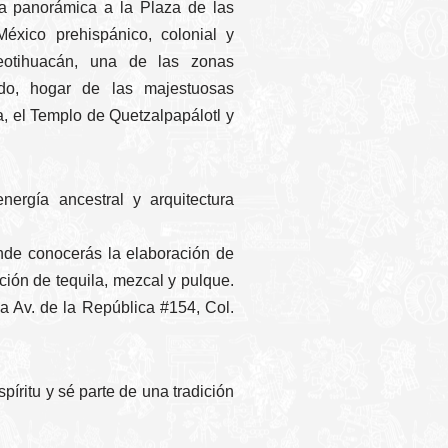
ita panorámica a la Plaza de las
México prehispánico, colonial y
eotihuacán, una de las zonas
do, hogar de las majestuosas
a, el Templo de Quetzalpapálotl y
nergía ancestral y arquitectura
onde conocerás la elaboración de
ción de tequila, mezcal y pulque.
 Av. de la República #154, Col.
píritu y sé parte de una tradición