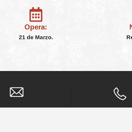
Opera:
21 de Marzo.
R
24/7 ASISTE
Escríbenos
+52 5542383
rvations@mexitours.com.mx