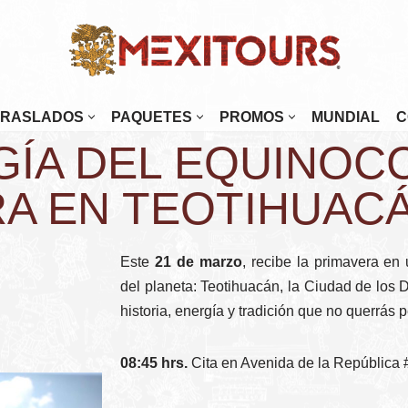
TRASLADOS
PAQUETES
PROMOS
MUNDIAL
C
GÍA DEL EQUINOC
enada
Mérida
najuato
Oaxaca
A EN TEOTIHUAC
alajara
Palenque
tulco
Puebla
Este
21 de marzo
, recibe la primavera en
osillo
Puerto Escondido
del planeta: Teotihuacán, la Ciudad de los 
historia, energía y tradición que no querrás p
Paz
Puerto Vallarta
 Cabos
Monterrey
08:45 hrs.
Cita en Avenida de la República 
tlán
Morelia