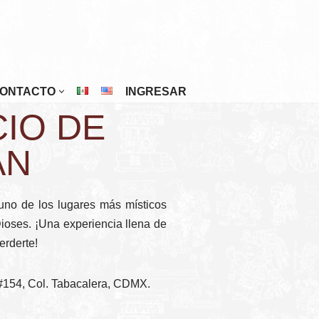
ONTACTO
INGRESAR
CIO DE
Riviera Maya
San Cristóbal De Las Casas
ÁN
San Miguel De Allende
Tuxtla Gutiérrez
 uno de los lugares más místicos
Veracruz
Dioses. ¡Una experiencia llena de
erderte!
Zacatecas
#154, Col. Tabacalera, CDMX.