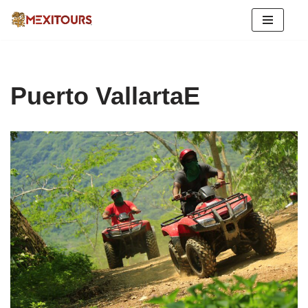
Saltar
al
contenido
Puerto VallartaE